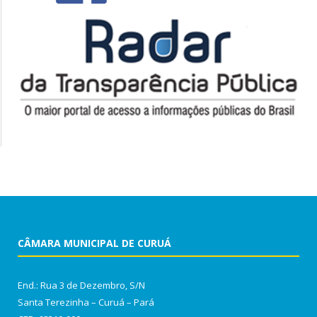
CÂMARA MUNICIPAL DE CURUÁ
End.: Rua 3 de Dezembro, S/N
Santa Terezinha – Curuá – Pará