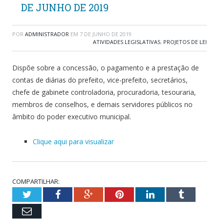
DE JUNHO DE 2019
POR
ADMINISTRADOR
EM
7 DE JUNHO DE 2019
ATIVIDADES LEGISLATIVAS
,
PROJETOS DE LEI
Dispõe sobre a concessão, o pagamento e a prestação de
contas de diárias do prefeito, vice-prefeito, secretários,
chefe de gabinete controladoria, procuradoria, tesouraria,
membros de conselhos, e demais servidores públicos no
âmbito do poder executivo municipal.
Clique aqui para visualizar
COMPARTILHAR:
Twitter
Facebook
Google+
Pinterest
LinkedIn
Tumblr
Email