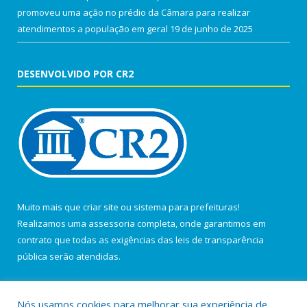
promoveu uma ação no prédio da Câmara para realizar
atendimentos a população em geral
19 de junho de 2025
DESENVOLVIDO POR CR2
Muito mais que
criar site
ou
sistema para prefeituras
!
Realizamos uma
assessoria
completa, onde garantimos em
contrato que todas as exigências das
leis de transparência
pública
serão atendidas.
Conheça o
PNTP
e o
Radar da Transparência Pública
Nós usamos cookies para melhorar sua experiência de