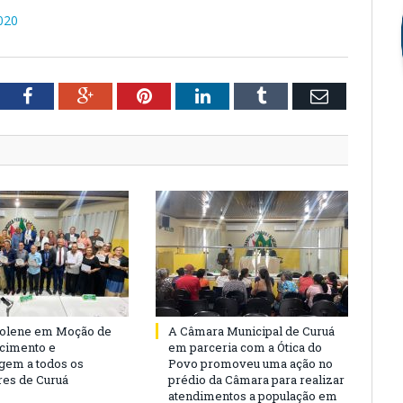
020
tter
Facebook
Google+
Pinterest
LinkedIn
Tumblr
Email
Solene em Moção de
A Câmara Municipal de Curuá
cimento e
em parceria com a Ótica do
em a todos os
Povo promoveu uma ação no
es de Curuá
prédio da Câmara para realizar
atendimentos a população em