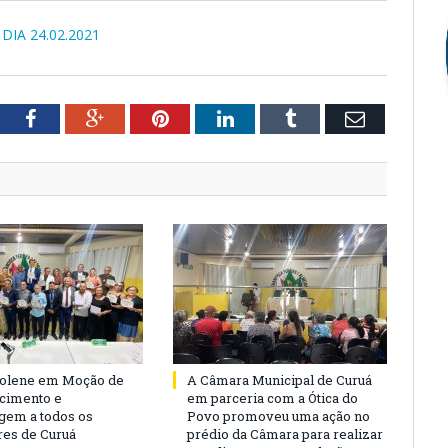
DIA 24.02.2021
tter
Facebook
Google+
Pinterest
LinkedIn
Tumblr
Email
Solene em Moção de
A Câmara Municipal de Curuá
cimento e
em parceria com a Ótica do
em a todos os
Povo promoveu uma ação no
es de Curuá
prédio da Câmara para realizar