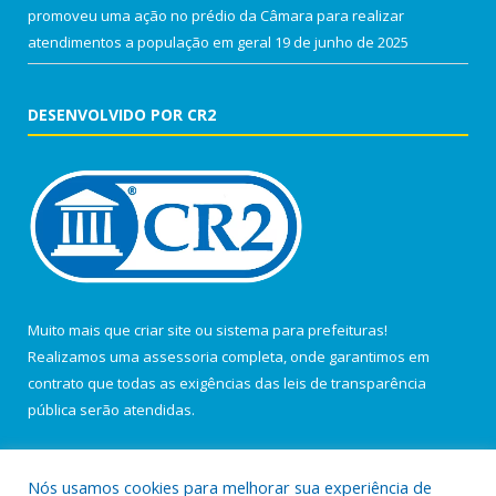
promoveu uma ação no prédio da Câmara para realizar
atendimentos a população em geral
19 de junho de 2025
DESENVOLVIDO POR CR2
Muito mais que
criar site
ou
sistema para prefeituras
!
Realizamos uma
assessoria
completa, onde garantimos em
contrato que todas as exigências das
leis de transparência
pública
serão atendidas.
Conheça o
PNTP
e o
Radar da Transparência Pública
Nós usamos cookies para melhorar sua experiência de