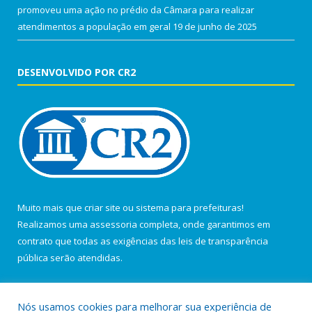
promoveu uma ação no prédio da Câmara para realizar
atendimentos a população em geral
19 de junho de 2025
DESENVOLVIDO POR CR2
Muito mais que
criar site
ou
sistema para prefeituras
!
Realizamos uma
assessoria
completa, onde garantimos em
contrato que todas as exigências das
leis de transparência
pública
serão atendidas.
Conheça o
PNTP
e o
Radar da Transparência Pública
Nós usamos cookies para melhorar sua experiência de