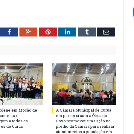
tter
Facebook
Google+
Pinterest
LinkedIn
Tumblr
Email
Solene em Moção de
A Câmara Municipal de Curuá
cimento e
em parceria com a Ótica do
em a todos os
Povo promoveu uma ação no
es de Curuá
prédio da Câmara para realizar
atendimentos a população em