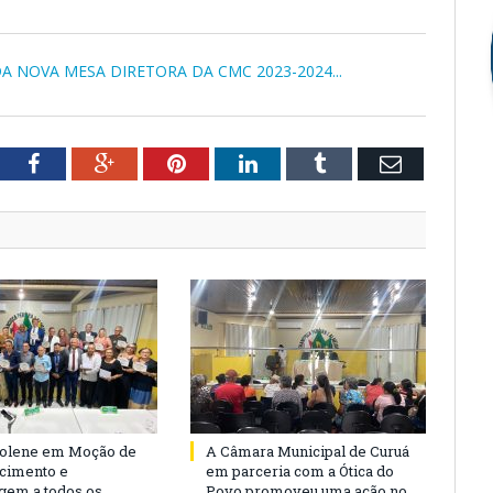
A NOVA MESA DIRETORA DA CMC 2023-2024...
tter
Facebook
Google+
Pinterest
LinkedIn
Tumblr
Email
Solene em Moção de
A Câmara Municipal de Curuá
cimento e
em parceria com a Ótica do
em a todos os
Povo promoveu uma ação no