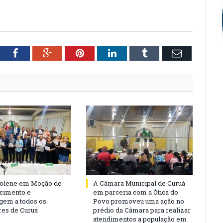
tter
Facebook
Google+
Pinterest
LinkedIn
Tumblr
Email
Solene em Moção de
A Câmara Municipal de Curuá
cimento e
em parceria com a Ótica do
em a todos os
Povo promoveu uma ação no
es de Curuá
prédio da Câmara para realizar
atendimentos a população em