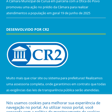
A Câmara Municipal de Curuá em parceria com a Ótica do Povo
promoveu uma ação no prédio da Câmara para realizar
atendimentos a população em geral
19 de junho de 2025
DESENVOLVIDO POR CR2
Muito mais que
criar site
ou
sistema para prefeituras
! Realizamos
uma
assessoria
completa, onde garantimos em contrato que todas
as exigências das
leis de transparência pública
serão atendidas.
Conheça o
PNTP
e o
Radar da Transparência Pública
Nós usamos cookies para melhorar sua experiência de
navegação no portal. Ao utilizar nosso portal, você
concorda com a política de monitoramento de cookies.