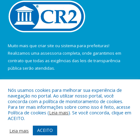
Muito mais que
criar site
ou
sistema para prefeituras
!
Realizamos uma
assessoria
completa, onde garantimos em
contrato que todas as exigências das
leis de transparência
pública
serão atendidas.
Conheça o
PNTP
e o
Radar da Transparência Pública
Nós usamos cookies para melhorar sua experiência de
navegação no portal. Ao utilizar nosso portal, você
concorda com a política de monitoramento de cookies.
Para ter mais informações sobre como isso é feito, acesse
Política de cookies (
Leia mais
). Se você concorda, clique em
Todos os direitos reservados a Câmara Municipal de Curuá.
ACEITO.
Mapa do Site
Acessar Área Administrativa
ACEITO
Leia mais
Acessar Webmail