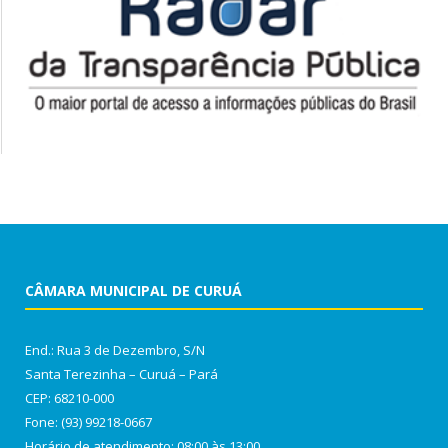
CÂMARA MUNICIPAL DE CURUÁ
End.: Rua 3 de Dezembro, S/N
Santa Terezinha – Curuá – Pará
CEP: 68210-000
Fone: (93) 99218-0667
Horário de atendimento: 08:00 às 13:00