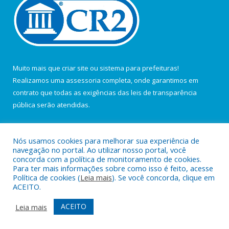
Muito mais que
criar site
ou
sistema para prefeituras
!
Realizamos uma
assessoria
completa, onde garantimos em
contrato que todas as exigências das
leis de transparência
pública
serão atendidas.
Conheça o
PNTP
e o
Radar da Transparência Pública
Nós usamos cookies para melhorar sua experiência de
navegação no portal. Ao utilizar nosso portal, você
concorda com a política de monitoramento de cookies.
Para ter mais informações sobre como isso é feito, acesse
Política de cookies (
Leia mais
). Se você concorda, clique em
Todos os direitos reservados a Câmara Municipal de Curuá.
ACEITO.
Mapa do Site
Acessar Área Administrativa
ACEITO
Leia mais
Acessar Webmail