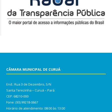
CÂMARA MUNICIPAL DE CURUÁ
End.: Rua 3 de Dezembro, S/N
Santa Terezinha – Curuá – Pará
CEP: 68210-000
Fone: (93) 99218-0667
Horário de atendimento: 08:00 às 13:00